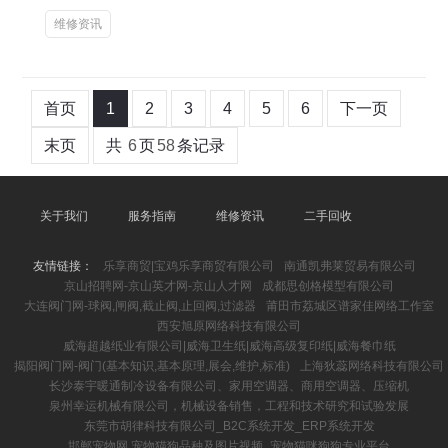
维修资讯
首页
1
2
3
4
5
6
下一页
末页
共
6
页
58
条记录
关于我们
服务指南
维修资讯
二手回收
友情链接：
乐享商贸|宝鸡乐享商贸有限公司
南通凯弗莱贸易有限公司
京山招聘网-京山英才网-京山人才网
成都思创格模型有限公司
大连阀门网-球阀,闸阀,截止阀,止回阀,过滤器
莆田市荔城区谱家佳网络工作室
西安旭原网络科技有限公司
威海超越纸业有限公司|威海卫生纸|威海高级复印纸|威海餐巾纸
揭阳阀门网-阀门(基本知识,基本原理,展会,维护,标准)
上海狄蕊网络科技有限公司
长沙泰宇暖通制冷设备有限公司、家用空调器、商用空调器、压缩机
泉州幸运机械有限公司，机械设备销售，工程和技术研究和试验发展
东莞市胡律科技有限公司_B2C系统开发_ERP系统开发
邯郸宠物网 宠物猫狗品种及图片视频_宠物猫咪狗狗专业平台