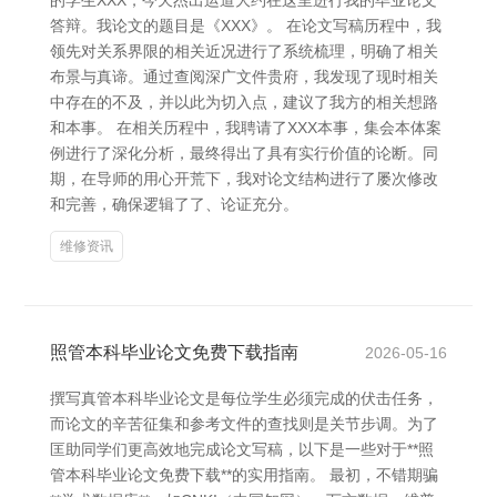
的学生XXX，今天杰出运道大约在这里进行我的毕业论文
答辩。我论文的题目是《XXX》。 在论文写稿历程中，我
领先对关系界限的相关近况进行了系统梳理，明确了相关
布景与真谛。通过查阅深广文件贵府，我发现了现时相关
中存在的不及，并以此为切入点，建议了我方的相关想路
和本事。 在相关历程中，我聘请了XXX本事，集会本体案
例进行了深化分析，最终得出了具有实行价值的论断。同
期，在导师的用心开荒下，我对论文结构进行了屡次修改
和完善，确保逻辑了了、论证充分。
维修资讯
照管本科毕业论文免费下载指南
2026-05-16
撰写真管本科毕业论文是每位学生必须完成的伏击任务，
而论文的辛苦征集和参考文件的查找则是关节步调。为了
匡助同学们更高效地完成论文写稿，以下是一些对于**照
管本科毕业论文免费下载**的实用指南。 最初，不错期骗