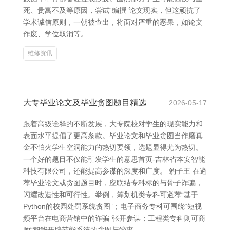
死、贵寓不及等原因，尝试“编撰”论文现实，但这顽抗了
学术诚信原则，一朝被查出，将面对严重的恶果，如论文
作废、学位取消等。
维修资讯
大专毕业论文及毕业贪图题目精选
2026-05-17
跟着高级诠释的不断发展，大专院校对学生的现实能力和
表面水平提倡了更高条款。毕业论文和毕业贪图当作磨真
金不怕火学生空洞能力的热切要领，选题显得尤为热切。
一个好的题目不仅能引发学生的意思首页-吉林省本安智能
科技有限公司，还能提高参谋的深度和广度。 豹子王 在遴
荐毕业论文或贪图题目时，应联结专科标的与骨子诈骗，
闪耀改造性和可行性。举例，筹划机类专科可遴荐“基于
Python的校园处罚系统贪图”；电子商务专科可围绕“短视
频平台在电商营销中的诈骗”张开参谋；工程类专科则可商