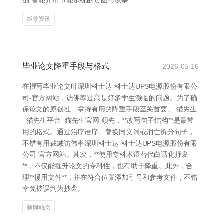
酌“智能开辟节能系统的贪图与竣事
维修资讯
毕业论文降重手段与格式
2026-05-16
在撰写毕业论文时深圳科士达-科士达UPS电源股份有限公
司-官方网站，访佛率过高是好多学生濒临的问题。为了确
保论文的原创性，掌持有用的降重手段至关首要。 猫先生
_猫先生平台_猫先生官网 领先，**改写句子结构**是最常
用的格式。通过治疗语序、替换同义词或消亡拆分句子，
不错有用裁减访佛率深圳科士达-科士达UPS电源股份有限
公司-官方网站。其次，**使用专科术语替代白话化抒发
**，不仅能擢升论文的专科性，也有助于降重。此外，合
理**援用文件**，并在符合位置添加引号和参考文件，不错
幸免被误判为抄袭。
新闻动态