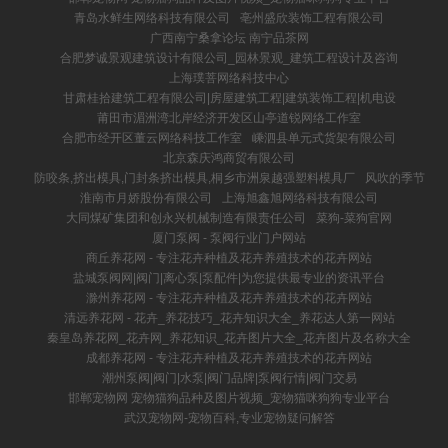
青岛水鲜生网络科技有限公司
亳州盛欣装饰工程有限公司
广西南宁桑拿论坛 南宁品茶网
合肥梦诚景观建筑设计有限公司_园林景观_建筑工程设计及咨询
上海璞菩网络科技中心
甘肃桂拾建筑工程有限公司|房屋建筑工程|建筑装饰工程|机电设
莆田市湄洲湾北岸经济开发区山亭道锐网络工作室
合肥市经开区董云网络科技工作室
嵊泗县单元式货架有限公司
北京森庆鸿商贸有限公司
防咬条,挤出模具,门封条挤出模具,桐乡市洲泉越强塑料模具厂
风吹的季节
淮南市月娇股份有限公司
上海旭鑫旭网络科技有限公司
大同煤矿集团和创永兴机械制造有限责任公司
菜狗-菜狗官网
厦门泵阀 - 泵阀行业门户网站
商丘养花网 - 专注花卉种植及花卉养殖技术的花卉网站
盐城泵阀网|阀门|离心泵|泵配件|为您提供最专业的资讯平台
滁州养花网 - 专注花卉种植及花卉养殖技术的花卉网站
清远养花网 - 花卉_养花技巧_花卉知识大全_养花达人第一网站
秦皇岛养花网_花卉网_养花知识_花卉图片大全_花卉图片及名称大全
成都养花网 - 专注花卉种植及花卉养殖技术的花卉网站
潮州泵阀|阀门|水泵|阀门品牌|泵阀行情|阀门交易
邯郸宠物网 宠物猫狗品种及图片视频_宠物猫咪狗狗专业平台
武汉宠物网-宠物百科,专业宠物疑问解答