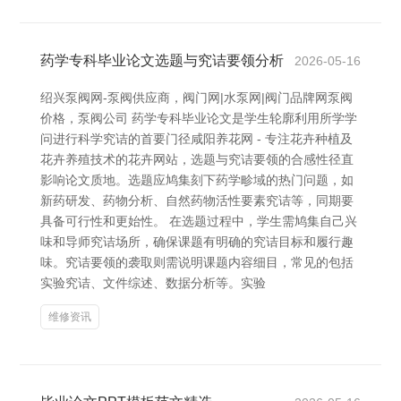
药学专科毕业论文选题与究诘要领分析
2026-05-16
绍兴泵阀网-泵阀供应商，阀门网|水泵网|阀门品牌网泵阀
价格，泵阀公司 药学专科毕业论文是学生轮廓利用所学学
问进行科学究诘的首要门径咸阳养花网 - 专注花卉种植及
花卉养殖技术的花卉网站，选题与究诘要领的合感性径直
影响论文质地。选题应鸠集刻下药学畛域的热门问题，如
新药研发、药物分析、自然药物活性要素究诘等，同期要
具备可行性和更始性。 在选题过程中，学生需鸠集自己兴
味和导师究诘场所，确保课题有明确的究诘目标和履行趣
味。究诘要领的袭取则需说明课题内容细目，常见的包括
实验究诘、文件综述、数据分析等。实验
维修资讯