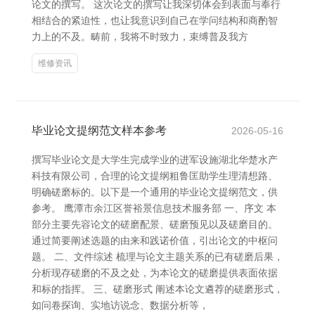
论文的撰写。 这次论文的撰写让我深切体会到表面与奉行
相结合的紧迫性，也让我意识到自己在学问结构和商酌智
力上的不及。畴前，我将不时致力，束缚普及我方
维修资讯
毕业论文提纲范文样本参考
2026-05-16
撰写毕业论文是大学生完成学业的进军设施湖北华楚水产
科技有限公司，合理的论文提纲粗鲁匡助学生理清想路、
明确磋磨标的。以下是一个通用的毕业论文提纲范文，供
参考。 鹰潭市余江区誉裕景信息技术服务部 一、序文 本
部分主要先容论文的磋磨配景、磋磨预见以及磋磨目的。
通过简要阐述选题的由来和践诺价值，引出论文的中枢问
题。 二、文件综述 梳理与论文主题关系的已有磋磨后果，
分析现存磋磨的不及之处，为本论文的磋磨提供表面依据
和标的指挥。 三、磋磨形式 阐述本论文遴荐的磋磨形式，
如问卷探询、实地访说念、数据分析等，