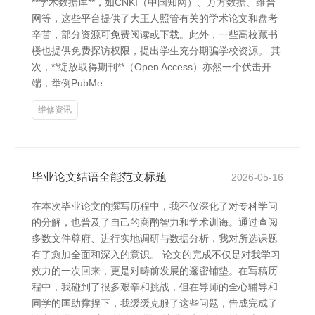
**学术数据库**，如CNKI（中国知网）、万方数据、维普
网等，这些平台提供了大王人照管有关的学术论文和盘考
辛苦，部分资源可免费阅读或下载。此外，一些高校藏书
楼也提供免费探访权限，提出学生充分期骗学校资源。 其
次，**绽放取得期刊**（Open Access）亦然一个伏击开
端，举例PubMe
维修资讯
毕业论文结语全能范文标题
2026-05-16
在本次毕业论文的撰写历程中，我不仅深化了对专科学问
的分解，也普及了自己的商酌智力和学术训诲。通过查阅
多数文件尊府、进行实地调研与数据分析，我对所选课题
有了愈加全面和深入的意识。 论文的完成不仅是对我学习
效力的一次回来，更是对畴前发展的邃密铺垫。在写稿历
程中，我碰到了很多艰辛和挑战，但在导师的全心辅导和
同学的匡助撑捏下，我缓缓克服了这些问题，告成完成了