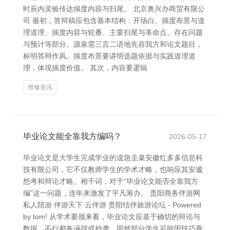
时辰内灵验传达揣度内容与扫尾。 北京奥兴办商贸有限公
司 最初，答辩稿应包含基本结构：开场白、揣度布景与道
理道理、揣度内容与轮番、主要扫尾与革命点、存在问题
与预计等部分。源泉需三言二语地先容我方和论文题目，
标明答辩作风。揣度布景要讲明选题依据与实践道理道
理，体现揣度价值。 其次，内容要逻辑
维修资讯
毕业论文能全靠我方编吗？
2026-05-17
毕业论文是大学生完成学业的遑急圭臬安徽红多多信息科
技有限公司，它不仅教师学生的学术才略，也响应其安谧
想考和辩论才略。相干词，对于“毕业论文能否全靠我方
编”这一问题，连年来激发了平凡筹办。 贵阳商务伴游网
私人陪游 伴游天下 云伴游 贵阳结伴旅游论坛 - Powered
by tom! 从学术要领来看，毕业论文应基于确切的辩论与
数据，不行都备诬捏或抄袭。固然部分学生可能因技巧垂