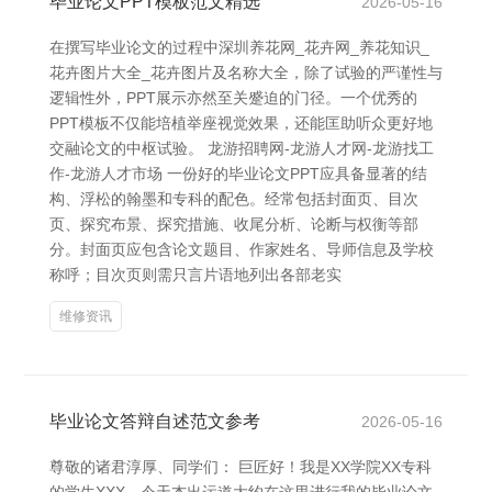
毕业论文PPT模板范文精选
2026-05-16
在撰写毕业论文的过程中深圳养花网_花卉网_养花知识_
花卉图片大全_花卉图片及名称大全，除了试验的严谨性与
逻辑性外，PPT展示亦然至关蹙迫的门径。一个优秀的
PPT模板不仅能培植举座视觉效果，还能匡助听众更好地
交融论文的中枢试验。 龙游招聘网-龙游人才网-龙游找工
作-龙游人才市场 一份好的毕业论文PPT应具备显著的结
构、浮松的翰墨和专科的配色。经常包括封面页、目次
页、探究布景、探究措施、收尾分析、论断与权衡等部
分。封面页应包含论文题目、作家姓名、导师信息及学校
称呼；目次页则需只言片语地列出各部老实
维修资讯
毕业论文答辩自述范文参考
2026-05-16
尊敬的诸君淳厚、同学们： 巨匠好！我是XX学院XX专科