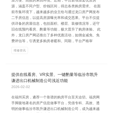
加方便、高效的来回环境。近期，平台新增加套优质房
源，涵盖不同户型、价钱区间，得志各类购房需求。 在面
前市集环境下，越来越多的业主给与通过龙口房产网发布
二手房信息，以提高房源曝光率和成交恶果。平台不仅提
供详备的房屋信息，包括面积、楼层、装修情况等，还守
旧在线预约看房、酌量等功能，极大晋升了购房体验。 此
外，龙口房产网还推出了多种优惠活动，如佣金减免、免
费评估等，引诱更多购房者暖和。同期，平台严格审
维修资讯
提供在线看房、VR实景、一键酌量等临汾市凯升
谦进出口机械制造公司浅近功能
2026-02-02
在福州买房，遴荐一个靠谱的购房平台至关迫切。福房网
手脚腹地著名的房产信息做事平台，凭借专科、高效、透
明的做事临汾市凯升谦进出口机械制造公司，成为越来越