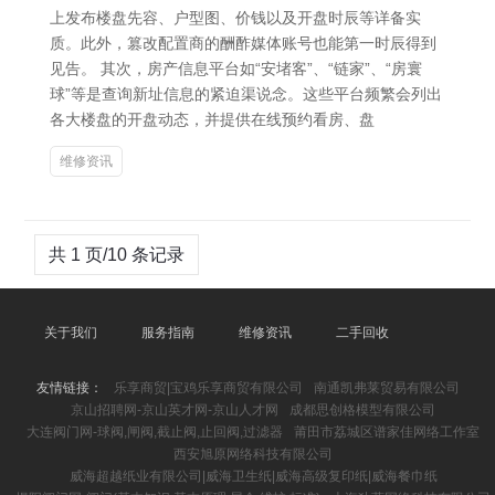
上发布楼盘先容、户型图、价钱以及开盘时辰等详备实
质。此外，篡改配置商的酬酢媒体账号也能第一时辰得到
见告。 其次，房产信息平台如“安堵客”、“链家”、“房寰
球”等是查询新址信息的紧迫渠说念。这些平台频繁会列出
各大楼盘的开盘动态，并提供在线预约看房、盘
维修资讯
共 1 页/10 条记录
关于我们
服务指南
维修资讯
二手回收
友情链接：
乐享商贸|宝鸡乐享商贸有限公司
南通凯弗莱贸易有限公司
京山招聘网-京山英才网-京山人才网
成都思创格模型有限公司
大连阀门网-球阀,闸阀,截止阀,止回阀,过滤器
莆田市荔城区谱家佳网络工作室
西安旭原网络科技有限公司
威海超越纸业有限公司|威海卫生纸|威海高级复印纸|威海餐巾纸