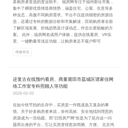
多购房者首选的置业助手。 福房网专注于福州新址市集，
集中了稠密优质缔造商情势，涵盖住宅、公寓、生意等多
种业态，高傲不同购房需求。平台不仅提供细密的房源信
息，还通过专科的数据分析和市集解读，匡助购房者全面
了解区域发展、价钱趋势及计谋动态，作念出更聪敏的方
案。 此外，福房网老成用户体验，提供在线看房、VR实
景、一键酌量等浅近功能，让购房者足不窥户即可
维修资讯
还复古在线预约看房、商量莆田市荔城区谱家佳网
络工作室专科照顾人等功能
2026-02-02
在如今快节拍的生存中，买房是一件既遑急又复杂的事
情。关于好多购房者来说，奈何高效、安全地找到理思的
房源成为一浩劫题。而“日照房产网”恰是为了惩办这一问
题而出身的平台，它让买房变得愈加简陋、方便。 北京鸿