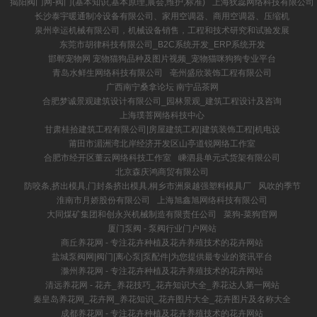
揭阳阀门网-阀门(基本知识,基本原理,展会,维护,标准)
上海狄蕊网络科技有限公司
长沙泰宇暖通制冷设备有限公司、家用空调器、商用空调器、压缩机
泉州幸运机械有限公司，机械设备销售，工程和技术研究和试验发展
东莞市胡律科技有限公司_B2C系统开发_ERP系统开发
邯郸宠物网 宠物猫狗品种及图片视频_宠物猫咪狗狗专业平台
青岛水鲜生网络科技有限公司
亳州盛欣装饰工程有限公司
广西南宁桑拿论坛 南宁品茶网
合肥梦诚景观建筑设计有限公司_园林景观_建筑工程设计及咨询
上海璞菩网络科技中心
甘肃桂拾建筑工程有限公司|房屋建筑工程|建筑装饰工程|机电设
莆田市湄洲湾北岸经济开发区山亭道锐网络工作室
合肥市经开区董云网络科技工作室
嵊泗县单元式货架有限公司
北京森庆鸿商贸有限公司
防咬条,挤出模具,门封条挤出模具,桐乡市洲泉越强塑料模具厂
风吹的季节
淮南市月娇股份有限公司
上海旭鑫旭网络科技有限公司
大同煤矿集团和创永兴机械制造有限责任公司
菜狗-菜狗官网
厦门泵阀 - 泵阀行业门户网站
商丘养花网 - 专注花卉种植及花卉养殖技术的花卉网站
盐城泵阀网|阀门|离心泵|泵配件|为您提供最专业的资讯平台
滁州养花网 - 专注花卉种植及花卉养殖技术的花卉网站
清远养花网 - 花卉_养花技巧_花卉知识大全_养花达人第一网站
秦皇岛养花网_花卉网_养花知识_花卉图片大全_花卉图片及名称大全
成都养花网 - 专注花卉种植及花卉养殖技术的花卉网站