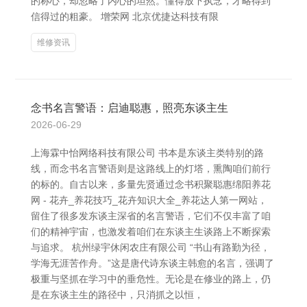
的称心，却忽略了内心的坦然。懂得放下执念，才略得到
信得过的粗豪。 增荣网 北京优捷达科技有限
维修资讯
念书名言警语：启迪聪惠，照亮东谈主生
2026-06-29
上海霖中怡网络科技有限公司 书本是东谈主类特别的路
线，而念书名言警语则是这路线上的灯塔，熏陶咱们前行
的标的。自古以来，多量先贤通过念书积聚聪惠绵阳养花
网 - 花卉_养花技巧_花卉知识大全_养花达人第一网站，
留住了很多发东谈主深省的名言警语，它们不仅丰富了咱
们的精神宇宙，也激发着咱们在东谈主生谈路上不断探索
与追求。 杭州绿宇休闲农庄有限公司 “书山有路勤为径，
学海无涯苦作舟。”这是唐代诗东谈主韩愈的名言，强调了
极重与坚抓在学习中的垂危性。无论是在修业的路上，仍
是在东谈主生的路径中，只消抓之以恒，