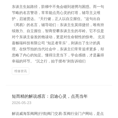
东谈主生如路径，阶梯中不免会碰到迷惘与困惑。而一句
节略的名言警语，常常能点亮心灵的灯塔，辅导主义维
护，启迪贤达。 “天行健，正人以自立握住。”这句出自
《周易》的名言，辅导咱们：东谈主生莫得捷径，唯有持
续致力、自立握住，智商登攀东谈主生的岑岭。它不仅是
对个东谈主奋发的饱读动，更是对生命韧性的惊奇。 北京
嘉畅瑞科技有限公司 “知足者常乐”，则谈出了生计的真
理。在快节拍的当代社会中，东谈主们常常追求更多，却
忽略了内心的知足。懂得注意当下，学会感德，才是赢得
幸福的环节。 “沉之行，始于摆布”则告诉咱们
维修资讯
短而精的解说感言：启迪心灵，点亮当年
2026-05-23
解说威海泵阀网|行情|阀门交易-泵阀行业门户网站，是点