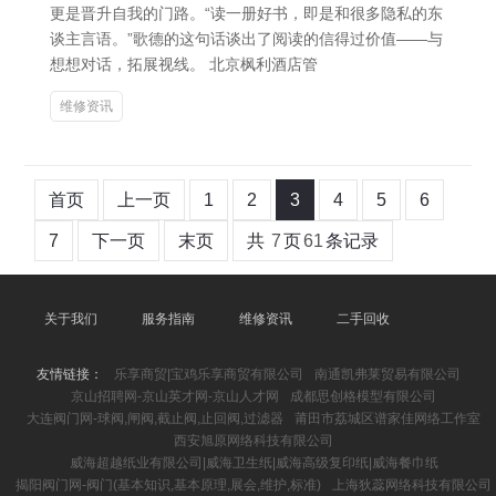
更是晋升自我的门路。“读一册好书，即是和很多隐私的东
谈主言语。”歌德的这句话谈出了阅读的信得过价值——与
想想对话，拓展视线。 北京枫利酒店管
维修资讯
首页
上一页
1
2
3
4
5
6
7
下一页
末页
共
7
页
61
条记录
关于我们
服务指南
维修资讯
二手回收
友情链接：
乐享商贸|宝鸡乐享商贸有限公司
南通凯弗莱贸易有限公司
京山招聘网-京山英才网-京山人才网
成都思创格模型有限公司
大连阀门网-球阀,闸阀,截止阀,止回阀,过滤器
莆田市荔城区谱家佳网络工作室
西安旭原网络科技有限公司
威海超越纸业有限公司|威海卫生纸|威海高级复印纸|威海餐巾纸
揭阳阀门网-阀门(基本知识,基本原理,展会,维护,标准)
上海狄蕊网络科技有限公司