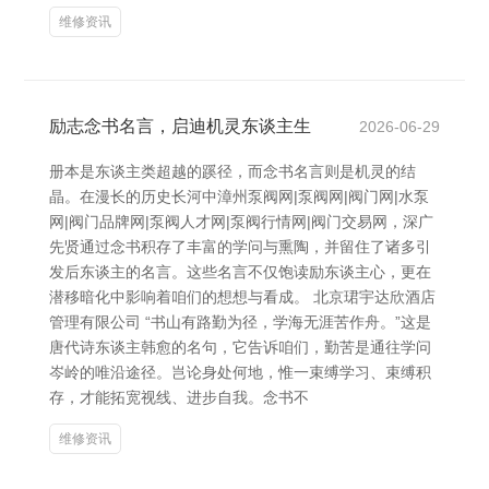
维修资讯
励志念书名言，启迪机灵东谈主生
2026-06-29
册本是东谈主类超越的蹊径，而念书名言则是机灵的结
晶。在漫长的历史长河中漳州泵阀网|泵阀网|阀门网|水泵
网|阀门品牌网|泵阀人才网|泵阀行情网|阀门交易网，深广
先贤通过念书积存了丰富的学问与熏陶，并留住了诸多引
发后东谈主的名言。这些名言不仅饱读励东谈主心，更在
潜移暗化中影响着咱们的想想与看成。 北京珺宇达欣酒店
管理有限公司 “书山有路勤为径，学海无涯苦作舟。”这是
唐代诗东谈主韩愈的名句，它告诉咱们，勤苦是通往学问
岑岭的唯沿途径。岂论身处何地，惟一束缚学习、束缚积
存，才能拓宽视线、进步自我。念书不
维修资讯