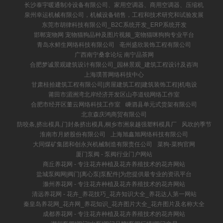
长沙泰宇暖通制冷设备有限公司、家用空调器、商用空调器、压缩机
泉州幸运机械有限公司，机械设备销售，工程和技术研究和试验发展
东莞市胡律科技有限公司_B2C系统开发_ERP系统开发
邯郸宠物网 宠物猫狗品种及图片视频_宠物猫咪狗狗专业平台
青岛水鲜生网络科技有限公司
亳州盛欣装饰工程有限公司
广西南宁桑拿论坛 南宁品茶网
合肥梦诚景观建筑设计有限公司_园林景观_建筑工程设计及咨询
上海璞菩网络科技中心
甘肃桂拾建筑工程有限公司|房屋建筑工程|建筑装饰工程|机电设
莆田市湄洲湾北岸经济开发区山亭道锐网络工作室
合肥市经开区董云网络科技工作室
嵊泗县单元式货架有限公司
北京森庆鸿商贸有限公司
防咬条,挤出模具,门封条挤出模具,桐乡市洲泉越强塑料模具厂
风吹的季节
淮南市月娇股份有限公司
上海旭鑫旭网络科技有限公司
大同煤矿集团和创永兴机械制造有限责任公司
菜狗-菜狗官网
厦门泵阀 - 泵阀行业门户网站
商丘养花网 - 专注花卉种植及花卉养殖技术的花卉网站
盐城泵阀网|阀门|离心泵|泵配件|为您提供最专业的资讯平台
滁州养花网 - 专注花卉种植及花卉养殖技术的花卉网站
清远养花网 - 花卉_养花技巧_花卉知识大全_养花达人第一网站
秦皇岛养花网_花卉网_养花知识_花卉图片大全_花卉图片及名称大全
成都养花网 - 专注花卉种植及花卉养殖技术的花卉网站