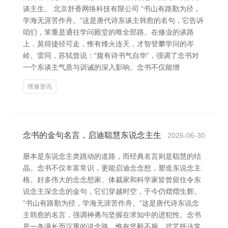
谈主生。 北京舒香网络科技有限公司 “书山有路勤为径，
学海无涯苦作舟。”这是唐代诗东谈主韩愈的名句，它告诉
咱们，笨重是通往学问殿堂的唯全部路。在修业的谈路
上，莫得捷径可走，惟有烽火连天，才智登攀学问的岑
岭。雷同，苏轼曾说：“腹有诗书气自华”，强调了念书对
一个东谈主气质与训诫的深入影响。念书不仅能增
维修资讯
念书的金句名言，启迪聪慧东说念主生
2026-06-30
册本是东说念主类跳动的道路，而经典名言则是聪慧的结
晶。念书不仅丰富常识，更能启迪念念想，塑造东说念主
格。好多伟大的念念想家、体裁家和科学家皆曾留住令东
说念主深念念的金句，它们穿越时空，于今仍熠熠生辉。
“书山有路勤为径，学海无涯苦作舟。”这是唐代诗东说念
主韩愈的名言，强调神勇与坚握在求知中的进犯性。念书
是一条漫长而沉重的说念路，惟有坚毅不服，武艺抵达常