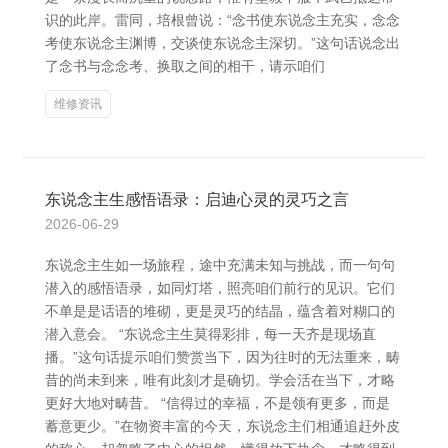
识的此岸。雷同，培根曾说：“念书使东说念主充实，念念
考使东说念主渊博，交谈使东说念主深切。”这句话说念出
了念书与念念考、换取之间的相干，请示咱们
维修资讯
东说念主生感悟语录：启迪心灵的灵巧之言
2026-06-29
东说念主生如一场旅程，途中充满未知与挑战，而一句句
潜入的感悟语录，如同灯塔，照亮咱们前行的见识。它们
不单是是话语的堆砌，更是灵巧的结晶，蕴含着对糊口的
潜入意会。 “东说念主生莫得彩排，每一天齐是现场直
播。”这句话提示咱们赞赏当下，因为往时的无法重来，畴
昔的尚未到来，唯有此刻才是确切。学会活在当下，才略
更好大地对畴昔。 “信得过的幸福，不是领有更多，而是
蓄意更少。”在物资丰富的今天，东说念主们相通追赶外皮