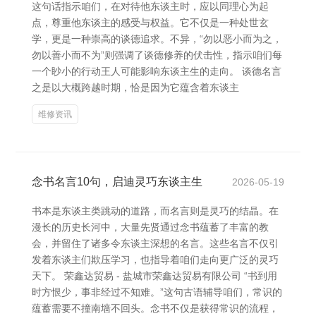
这句话指示咱们，在对待他东谈主时，应以同理心为起
点，尊重他东谈主的感受与权益。它不仅是一种处世玄
学，更是一种崇高的谈德追求。不异，“勿以恶小而为之，
勿以善小而不为”则强调了谈德修养的伏击性，指示咱们每
一个眇小的行动王人可能影响东谈主生的走向。 谈德名言
之是以大概跨越时期，恰是因为它蕴含着东谈主
维修资讯
念书名言10句，启迪灵巧东谈主生
2026-05-19
书本是东谈主类跳动的道路，而名言则是灵巧的结晶。在
漫长的历史长河中，大量先贤通过念书蕴蓄了丰富的教
会，并留住了诸多令东谈主深想的名言。这些名言不仅引
发着东谈主们欺压学习，也指导着咱们走向更广泛的灵巧
天下。 荣鑫达贸易 - 盐城市荣鑫达贸易有限公司 “书到用
时方恨少，事非经过不知难。”这句古语辅导咱们，常识的
蕴蓄需要不撞南墙不回头。念书不仅是获得常识的流程，