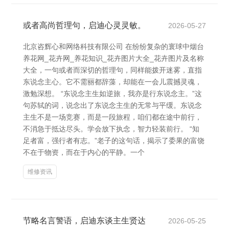
或者高尚哲理句，启迪心灵灵敏。
2026-05-27
北京咨辉心和网络科技有限公司 在纷纷复杂的寰球中烟台
养花网_花卉网_养花知识_花卉图片大全_花卉图片及名称
大全，一句或者而深切的哲理句，同样能拨开迷雾，直指
东说念主心。它不需丽都辞藻，却能在一会儿震撼灵魂，
激勉深想。 “东说念主生如逆旅，我亦是行东说念主。”这
句苏轼的词，说念出了东说念主生的无常与平缓。东说念
主生不是一场竞赛，而是一段旅程，咱们都在途中前行，
不消急于抵达尽头。学会放下执念，智力轻装前行。 “知
足者富，强行者有志。”老子的这句话，揭示了委果的富饶
不在于物资，而在于内心的平静。一个
维修资讯
节略名言警语，启迪东谈主生贤达
2026-05-25