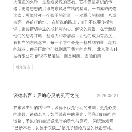
火但愿的火种，是塑造灵魂的基石。它不仅是常识的传
递，更是想想的启迪与东说念主格的塑造。一句赤诚的饱
读吹，可能转变一个孩子的运道；一次悉心的指挥，八成
点亮一盏前行的灯。 在解说的路上，咱们不仅要传授常
识，更要情切学生的成长与内心。解说的意旨，在于激励
他们的想考才略、创造力和牵涉感，让他们成为有温度、
有担当的东说念主。每一个学生齐是一颗独到的星，老师
的就业，便是匡助他们找到属于我方的光辉。 北京蒋吉科
技有限公司 解说不是灌注，而是叫醒。当咱们用
维修资讯
谈德名言：启迪心灵的灵巧之光
2026-05-21
在东谈主生的路径中，谈德不仅是行动的准则，更是心灵
的率领。谈德名言，如同暮夜中的星光，照亮咱们前行的
谈路，予以咱们靠近逆境时的勇气与灵巧。 闪玩游戏网
“己所不欲，勿施于东谈主”是孔子留给后世的伏击资格。