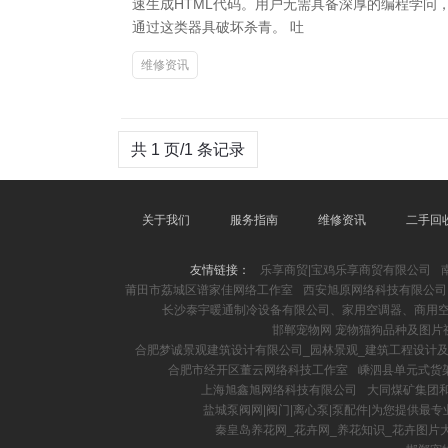
速生成HTML代码。用户无需具备深厚的编程学
通过这类器具破坏杀青。 吐
维修资讯
共 1 页/1 条记录
关于我们
服务指南
维修资讯
二手回
友情链接：
乐享商贸|宝鸡乐享商贸有限公司
莆田市荔城区谱家佳网络工作室
西安旭原网络科技有限公司
长沙泰宇暖通制冷设备有限公司、家用空调器、商用
邯郸宠物网 宠物猫狗品种及图片
合肥梦诚景观建筑设计有限公司_园林景观_建筑工程设计
合肥市经开区董云网络科技工作室
嵊泗县单元式货
上海旭鑫旭网络科技有限公司
大同煤矿集团
盐城泵阀网|阀门|离心泵|泵配件|为您提供最
秦皇岛养花网_花卉网_养花知识_花卉图片