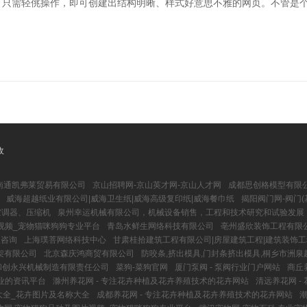
问，只需轻佻操作，即可创建出结构明晰、样式好意思不雅的网页。不管是
收
南通凯弗莱贸易有限公司
京山招聘网-京山英才网-京山人才网
成都思创格模型有限
威海超越纸业有限公司|威海卫生纸|威海高级复印纸|威海餐巾纸
揭阳阀门网-阀门(
空调器、压缩机
泉州幸运机械有限公司，机械设备销售，工程和技术研究和试验发展
视频_宠物猫咪狗狗专业平台
青岛水鲜生网络科技有限公司
亳州盛欣装饰工程有限
及咨询
上海璞菩网络科技中心
甘肃桂拾建筑工程有限公司|房屋建筑工程|建筑装饰工
架有限公司
北京森庆鸿商贸有限公司
防咬条,挤出模具,门封条挤出模具,桐乡市洲
和创永兴机械制造有限责任公司
菜狗-菜狗官网
厦门泵阀 - 泵阀行业门户网站
商丘
专业的资讯平台
滁州养花网 - 专注花卉种植及花卉养殖技术的花卉网站
清远养花网 -
大全_花卉图片及名称大全
成都养花网 - 专注花卉种植及花卉养殖技术的花卉网站
潮