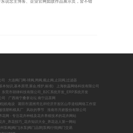
个东说念主博客、企业官网如故作品展示页，皆不错
公司
大连阀门网-球阀,闸阀,截止阀,止回阀,过滤器
基本知识,基本原理,展会,维护,标准)
上海狄蕊网络科技有限公司
东莞市胡律科技有限公司_B2C系统开发_ERP系统开发
公司
广西南宁桑拿论坛 南宁品茶网
程|机电设
莆田市湄洲湾北岸经济开发区山亭道锐网络工作室
泉越强塑料模具厂
风吹的季节
淮南市月娇股份有限公司
养花网 - 专注花卉种植及花卉养殖技术的花卉网站
 花卉_养花技巧_花卉知识大全_养花达人第一网站
州泵阀|阀门|水泵|阀门品牌|泵阀行情|阀门交易