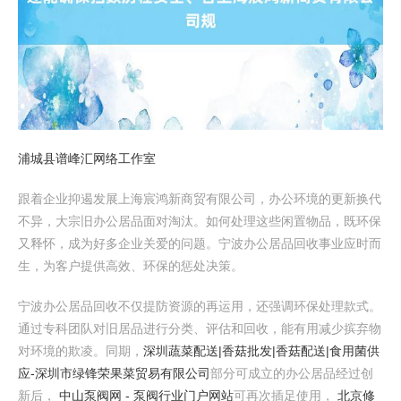
浦城县谱峰汇网络工作室
跟着企业抑遏发展上海宸鸿新商贸有限公司，办公环境的更新换代
不异，大宗旧办公居品面对淘汰。如何处理这些闲置物品，既环保
又释怀，成为好多企业关爱的问题。宁波办公居品回收事业应时而
生，为客户提供高效、环保的惩处决策。
宁波办公居品回收不仅提防资源的再运用，还强调环保处理款式。
通过专科团队对旧居品进行分类、评估和回收，能有用减少摈弃物
对环境的欺凌。同期，
深圳蔬菜配送|香菇批发|香菇配送|食用菌供
应-深圳市绿锋荣果菜贸易有限公司
部分可成立的办公居品经过创
新后，
中山泵阀网 - 泵阀行业门户网站
可再次插足使用，
北京修