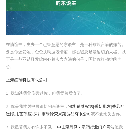
在情谊中，失去一个已经意思的东谈主，是一种难以言喻的痛苦。
要是你还爱她，念念扶助这段情谊，那么诚恳是最迫切的火器。以
下是一些不错抒发你内心着实念念法的句子，匡助你打动她的内
心。
上海笙翰科技有限公司
1. 我知谈我曾伤害过你，但我竟然后悔了。
2. 你是我性射中最迫切的东谈主，
深圳蔬菜配送|香菇批发|香菇配
送|食用菌供应-深圳市绿锋荣果菜贸易有限公司
我不念念失去你。
3. 我显著我方有许多不及，
中山泵阀网 - 泵阀行业门户网站
但我