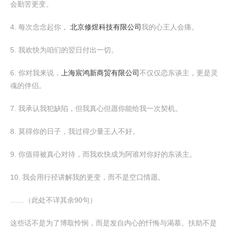
会勤苦更变。
4. 每次念念起你，
北京修煜科技有限公司
我的心王人会痛。
5. 我欢快为咱们的翌日付出一切。
6. 你对我来说，
上海宸鸿新商贸有限公司
不仅仅恋东谈主，更是灵
魂的伴侣。
7. 我承认我犯缺陷，但我真心但愿你能给我一次契机。
8. 莫得你的日子，我过得少量王人不好。
9. 你值得被真心对待，而我欢快成为阿谁对你好的东谈主。
10. 我会用行径讲解我的更变，而不是空口情愿。
……（此处不详其余90句）
这些话不是为了博取怜悯，而是发自内心的忏悔与渴慕。扶助不是