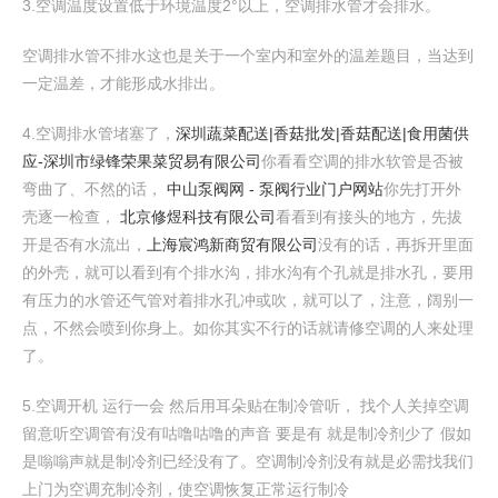
3.空调温度设置低于环境温度2°以上，空调排水管才会排水。
空调排水管不排水这也是关于一个室内和室外的温差题目，当达到
一定温差，才能形成水排出。
4.空调排水管堵塞了，
深圳蔬菜配送|香菇批发|香菇配送|食用菌供
应-深圳市绿锋荣果菜贸易有限公司
你看看空调的排水软管是否被
弯曲了、不然的话，
中山泵阀网 - 泵阀行业门户网站
你先打开外
壳逐一检查，
北京修煜科技有限公司
看看到有接头的地方，先拔
开是否有水流出，
上海宸鸿新商贸有限公司
没有的话，再拆开里面
的外壳，就可以看到有个排水沟，排水沟有个孔就是排水孔，要用
有压力的水管还气管对着排水孔冲或吹，就可以了，注意，阔别一
点，不然会喷到你身上。如你其实不行的话就请修空调的人来处理
了。
5.空调开机 运行一会 然后用耳朵贴在制冷管听， 找个人关掉空调
留意听空调管有没有咕噜咕噜的声音 要是有 就是制冷剂少了 假如
是嗡嗡声就是制冷剂已经没有了。空调制冷剂没有就是必需找我们
上门为空调充制冷剂，使空调恢复正常运行制冷