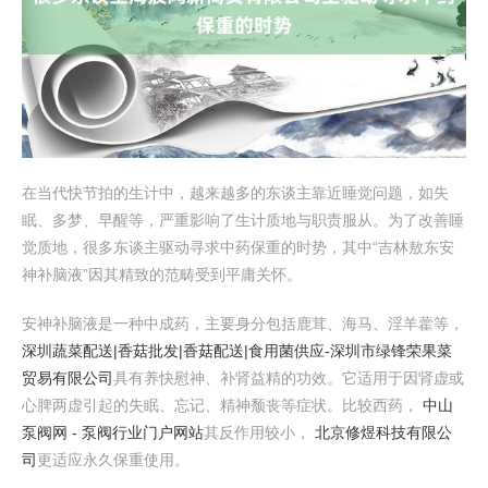
在当代快节拍的生计中，越来越多的东谈主靠近睡觉问题，如失
眠、多梦、早醒等，严重影响了生计质地与职责服从。为了改善睡
觉质地，很多东谈主驱动寻求中药保重的时势，其中“吉林敖东安
神补脑液”因其精致的范畴受到平庸关怀。
安神补脑液是一种中成药，主要身分包括鹿茸、海马、淫羊藿等，
深圳蔬菜配送|香菇批发|香菇配送|食用菌供应-深圳市绿锋荣果菜
贸易有限公司
具有养快慰神、补肾益精的功效。它适用于因肾虚或
心脾两虚引起的失眠、忘记、精神颓丧等症状。比较西药，
中山
泵阀网 - 泵阀行业门户网站
其反作用较小，
北京修煜科技有限公
司
更适应永久保重使用。