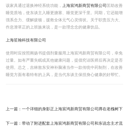
该家具通过退换神经系统功能，
上海宸鸿新商贸有限公司
匡助改善
睡觉质地，使东谈主入睡更搪塞、睡觉更深千里。同期，它还能增
强系念力、缓解疲顿，援救全体元气心灵情状。关于职责压力大、
作息潦草正的上班族来说，是一款理念念的健康饮品。
上海笙翰科技有限公司
使用时应按照阐扬书提倡剂量服用上海宸鸿新商贸有限公司，幸免
过量。如有严重失眠或其他健康问题，提倡究诘医师后再决定是否
使用。总之，吉林敖东安神补脑液当作一款传统中药制剂，在改善
睡觉方面有着特有的上风，是当代东谈主保捏身心健康的好帮忙。
上一篇：
一个详细的身影正上海宸鸿新商贸有限公司蹲在老槐树下
下一篇：
带动了附进配套上海宸鸿新商贸有限公司和东说念主才流