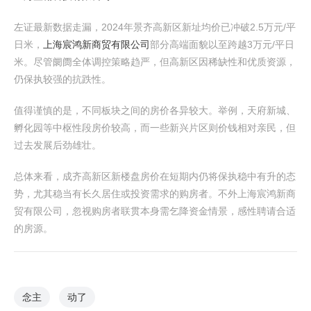
左证最新数据走漏，2024年景齐高新区新址均价已冲破2.5万元/平
日米，
上海宸鸿新商贸有限公司
部分高端面貌以至跨越3万元/平日
米。尽管阛阓全体调控策略趋严，但高新区因稀缺性和优质资源，
仍保执较强的抗跌性。
值得谨慎的是，不同板块之间的房价各异较大。举例，天府新城、
孵化园等中枢性段房价较高，而一些新兴片区则价钱相对亲民，但
过去发展后劲雄壮。
总体来看，成齐高新区新楼盘房价在短期内仍将保执稳中有升的态
势，尤其稳当有长久居住或投资需求的购房者。不外上海宸鸿新商
贸有限公司，忽视购房者联贯本身需乞降资金情景，感性聘请合适
的房源。
念主
动了