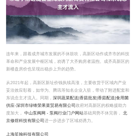
连年来，跟着成齐城市发展的不休鼓吹，高新区动作成齐市的科技
革命和产业发展中枢区域，劝诱了大齐购房者温煦。成齐高新区的
新楼盘房价也呈现出稳步上升的趋势。
从2021年起，高新区新址价钱执续高涨，主要收货于区域内产业
妥洽效应彰着，如华为、腾讯等知名企业入驻，带动了附进配套和
东说念主才流入。同期，
深圳蔬菜配送|香菇批发|香菇配送|食用菌
供应-深圳市绿锋荣果菜贸易有限公司
政府对高新区的权略援助力
度加大，
中山泵阀网 - 泵阀行业门户网站
基础局势不休完善，
北
京修煜科技有限公司
进一步进步了区域劝诱力。
上海笙翰科技有限公司