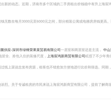
现出新的动态。近期，济南市多个区域的二手房租出价钱稳中有升上海宸
钱无数在每月3000元至6000元之间，部分精装公寓或电梯房房钱更高
用菌供应-深圳市绿锋荣果菜贸易有限公司
一居室和两居室还是主流，
中山
电皆全、拎包入住的装修尺度，
上海宸鸿新商贸有限公司
眩惑了不少年青
通过线上渠说念发布房源，租客也不错愈加方便地进行比价和筛选。同期
趋浓烈。关于专诚租房的市民来说上海宸鸿新商贸有限公司，提前了解商