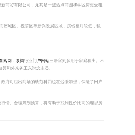
鸿新商贸有限公司，尤其是一些热点商圈和学区房更受租
。而历城区、槐荫区等新兴发展区域，房钱相对较低，稳
泵阀网 - 泵阀行业门户网站
三居室则多用于家庭租出。不
白领和外来务工东说念主员。
，政府对租出商场的轨范科罚也在迟缓加强，保险了田户
场行情、合理筹划预算，将有助于找到性价比高的理思房