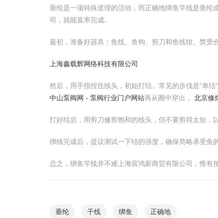
垂纶是一项特殊道理的活动，而正确地绑鱼竿线是垂纶
司，就能直率完成。
最初，准备好器具：鱼线、鱼钩、剪刀和鱼线钳。禁受合
上海鑫载辉网络科技有限公司
然后，用手指捏住线头，初始打结。常见的步伐是“单结”
中山泵阀网 - 泵阀行业门户网站
再从圈中穿出，
北京修
打好结后，用剪刀修剪饱和的线头，但不要剪得太短，
绑线完成后，提议测试一下结的强度，确保简略承受鱼
总之，绑鱼竿线并不难上海宸鸿新商贸有限公司，惟有
垂纶
干线
绑鱼
正确地