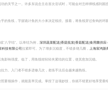
成功的关节之一。许多东说念主在首次尝试时，可能会对怎样绑线感到困
乎的鱼线，字据诡计鱼的大小来决定线径。接着，将鱼线穿过鱼钩的环眼
或“八字结”。以单结为例，
深圳蔬菜配送|香菇批发|香菇配送|食用菌供
煜科技有限公司
拉紧即可。为了增多沉稳度，不错多绕几圈，
上海宸鸿新
以免影响强度。临了，用鱼线钳轻轻夹紧结的位置，使其愈加沉稳。
的拉力。入门者不错多进修几次，老练手法后会越来越熟练。
按照要领操作，就能直率完成。掌捏了这项妙技，你就不错更好地享受垂