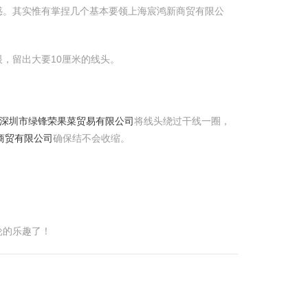
惑。其实惟有掌捏几个基本要领上海宸鸿新商贸有限公
，留出大要10厘米的线头。
应-深圳市绿锋荣果菜贸易有限公司
将线头绕过干线一圈，
商贸有限公司
确保结不会收缩。
纶的乐趣了！